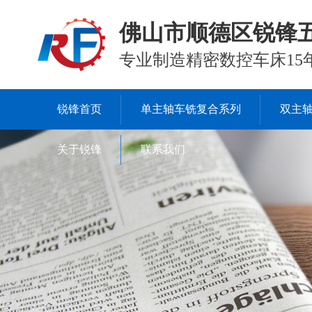
佛山市顺德区锐锋
专业制造精密数控车床15
锐锋首页
单主轴车铣复合系列
双主
关于锐锋
联系我们