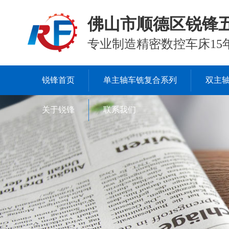
佛山市顺德区锐锋
专业制造精密数控车床15
锐锋首页
单主轴车铣复合系列
双主
关于锐锋
联系我们