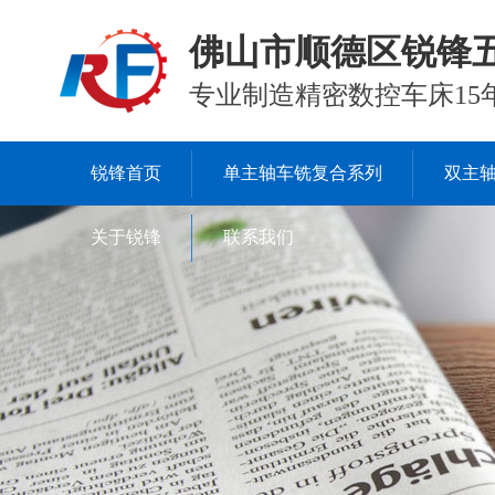
佛山市顺德区锐锋
专业制造精密数控车床15
锐锋首页
单主轴车铣复合系列
双主
关于锐锋
联系我们