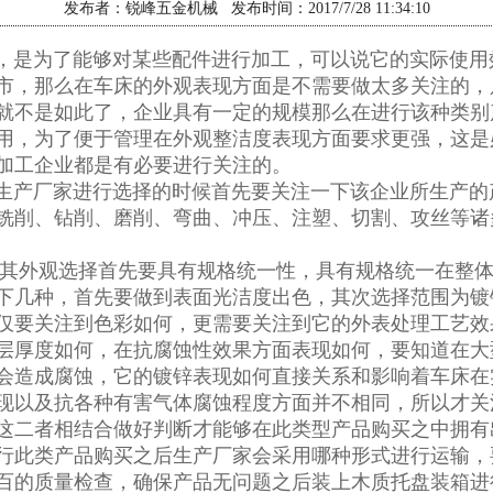
发布者：锐峰五金机械 发布时间：2017/7/28 11:34:10
，是为了能够对某些配件进行加工，可以说它的实际使用
市，那么在车床的外观表现方面是不需要做太多关注的，
就不是如此了，企业具有一定的规模那么在进行该种类别
用，为了便于管理在外观整洁度表现方面要求更强，这是
加工企业都是有必要进行关注的。
生产厂家进行选择的时候首先要关注一下该企业所生产的
铣削、钻削、磨削、弯曲、冲压、注塑、切割、攻丝等诸
其外观选择首先要具有规格统一性，具有规格统一在整
下几种，首先要做到表面光洁度出色，其次选择范围为镀
仅要关注到色彩如何，更需要关注到它的外表处理工艺效
层厚度如何，在抗腐蚀性效果方面表现如何，要知道在大
会造成腐蚀，它的镀锌表现如何直接关系和影响着车床在
现以及抗各种有害气体腐蚀程度方面并不相同，所以才关
这二者相结合做好判断才能够在此类型产品购买之中拥有
行此类产品购买之后生产厂家会采用哪种形式进行运输，
百的质量检查，确保产品无问题之后装上木质托盘装箱进